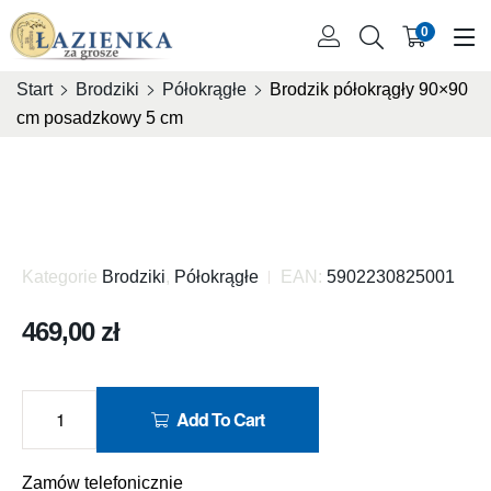
0
Start
Brodziki
Półokrągłe
Brodzik półokrągły 90×90
cm posadzkowy 5 cm
Kategorie
Brodziki
,
Półokrągłe
EAN:
5902230825001
469,00
zł
Add To Cart
Zamów telefonicznie