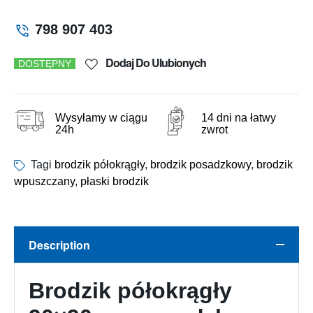
798 907 403
Dodaj Do Ulubionych
DOSTĘPNY
Wysyłamy w ciągu
14 dni na łatwy
24h
zwrot
Tagi
brodzik półokrągły
,
brodzik posadzkowy
,
brodzik
wpuszczany
,
płaski brodzik
Description
Brodzik półokrągły