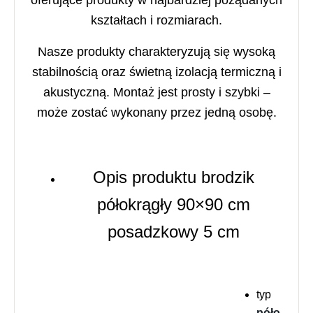
kształtach i rozmiarach.
Nasze produkty charakteryzują się wysoką
stabilnością oraz świetną izolacją termiczną i
akustyczną. Montaż jest prosty i szybki –
może zostać wykonany przez jedną osobę.
Opis produktu brodzik
półokrągły 90×90 cm
posadzkowy
5 c
m
typ
póło