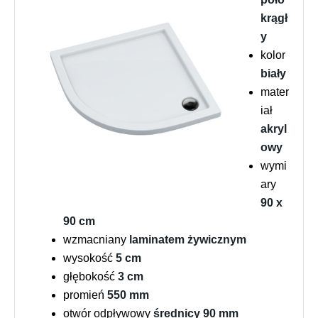
krągł
y
kolor
biały
mater
iał
akryl
owy
wymi
ary
90 x
90 cm
wzmacniany
laminatem żywicznym
wysokość
5 cm
głębokość
3 cm
promień
550 mm
otwór odpływowy
średnicy 90 mm