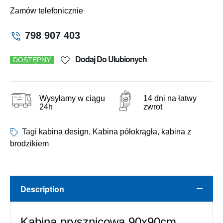
Zamów telefonicznie
798 907 403
Dodaj Do Ulubionych
DOSTĘPNY
Wysyłamy w ciągu
14 dni na łatwy
24h
zwrot
Tagi
kabina design
,
Kabina półokrągła
,
kabina z
brodzikiem
Description
Kabina prysznicowa 90x90cm