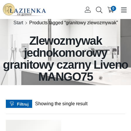
0
Start
Products tagged “granitowy zlewozmywak”
Zlewozmywak
jednokomorowy
granitowy czarny Liveno
MANGO75
Showing the single result
Filtruj